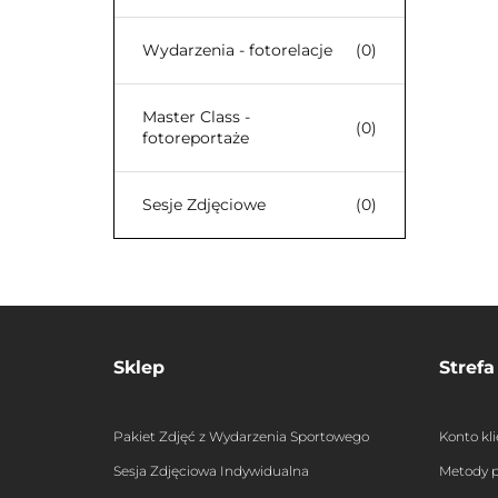
Wydarzenia - fotorelacje
(0)
Master Class -
(0)
fotoreportaże
Sesje Zdjęciowe
(0)
Sklep
Strefa
Pakiet Zdjęć z Wydarzenia Sportowego
Konto kl
Sesja Zdjęciowa Indywidualna
Metody p