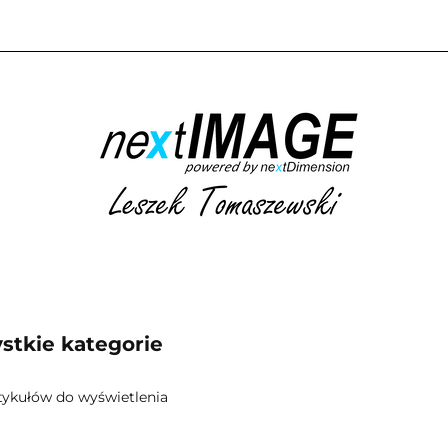
AKUP ZDJĘĆ
KATEGORIE
AKTUALNE WYDARZENIA
DARZENIA
BLOG
KONTAKT
KATEGORIE
AKTUALNE WYDARZENIA
NADCHODZĄCE WYD
stkie kategorie
tykułów do wyświetlenia