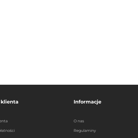
 klienta
Informacje
ienta
O nas
łatności
Regulaminy