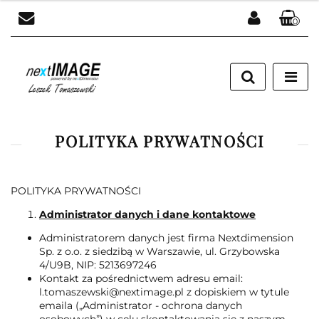
0
Zaloguj się
Załóż konto
Dodaj zgłoszenie
Zgody cookies
POLITYKA PRYWATNOŚCI
POLITYKA PRYWATNOŚCI
Administrator danych i dane kontaktowe
Administratorem danych jest firma Nextdimension
Sp. z o.o. z siedzibą w Warszawie, ul. Grzybowska
4/U9B, NIP: 5213697246
Kontakt za pośrednictwem adresu email:
l.tomaszewski@nextimage.pl z dopiskiem w tytule
emaila („Administrator - ochrona danych