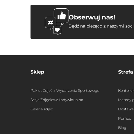
Obserwuj nas!
Bądź na bieżąco z naszymi soc
Sklep
Strefa
Pakiet Zdjęć z Wydarzenia Sportowego
Konto kl
Sesja Zdjęciowa Indywidualna
Metody p
Galeria zdjęć
Dostawa,
Pomoc
Blog