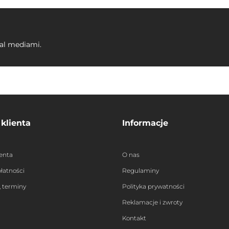
ial mediami.
 klienta
Informacje
ienta
O nas
łatności
Regulaminy
 terminy
Polityka prywatności
Reklamacje i zwroty
Kontakt