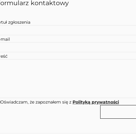
ormularz kontaktowy
ytuł zgłoszenia
-mail
reść
Oświadczam, że zapoznałem się z
Polityką prywatności