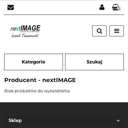
0
Zaloguj się
Załóż konto
Dodaj zgłoszenie
Zgody cookies
Kategorie
Szukaj
Producent - nextIMAGE
Brak produktów do wyświetlenia
Sklep